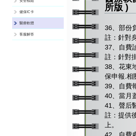
安全模組
所版 )
健保IC卡
醫療軟體
36、部
客服解答
註：針對
37、自
註：針對
38、花東
保申報.相
39、自
40、當
41、聲后醫療
註：提供
上。
42、自