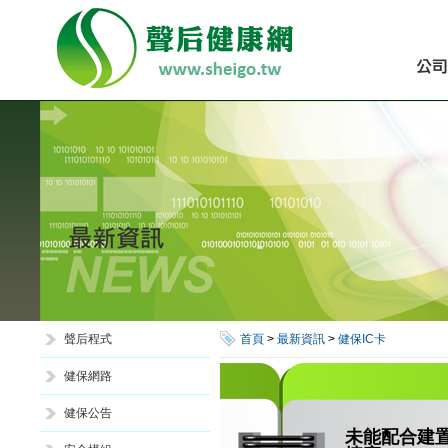
聲后程式
首頁
>
最新資訊
>
健保IC卡
健保網路
健保公告
未能配合建