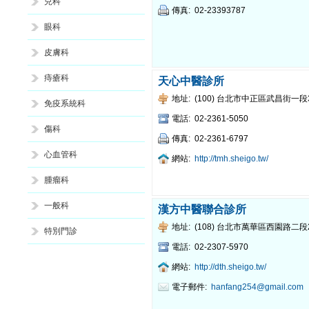
兒科
傳真:
02-23393787
眼科
皮膚科
痔瘡科
天心中醫診所
地址:
(100) 台北市中正區武昌街一段
免疫系統科
電話:
02-2361-5050
傷科
傳真:
02-2361-6797
心血管科
網站:
http://tmh.sheigo.tw/
腫瘤科
一般科
漢方中醫聯合診所
地址:
(108) 台北市萬華區西園路二段
特別門診
電話:
02-2307-5970
網站:
http://dth.sheigo.tw/
電子郵件:
hanfang254@gmail.com