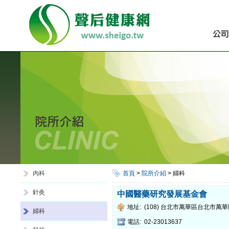
內科
首頁
>
院所介紹
> 婦科
針灸
中國醫藥研究發展基金會
地址:
(108) 台北市萬華區台北市萬
婦科
電話:
02-23013637