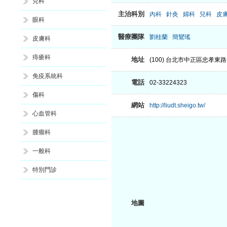
兒科
主治科別
內科
針灸
婦科
兒科
皮
眼科
醫療團隊
劉桂蘭
簡鸞瑤
皮膚科
痔瘡科
地址
(100) 台北市中正區忠孝東
免疫系統科
電話
02-33224323
傷科
網站
http://liudt.sheigo.tw/
心血管科
腫瘤科
一般科
特別門診
地圖