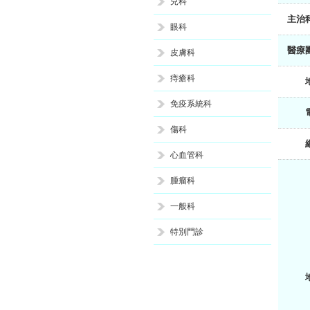
兒科
主治
眼科
醫療
皮膚科
痔瘡科
免疫系統科
傷科
心血管科
腫瘤科
一般科
特別門診