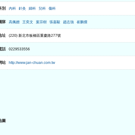
科別
內科
針灸
婦科
兒科
傷科
團隊
高佩嬨
王奕文
葉宗樹
張嘉駿
趙志強
崔鵬傑
地址
(220) 新北市板橋區重慶路277號
電話
0229533556
網站
http://www.jan-chuan.com.tw
地圖