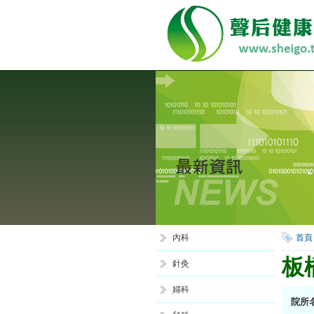
內科
首頁
板
針灸
婦科
院所