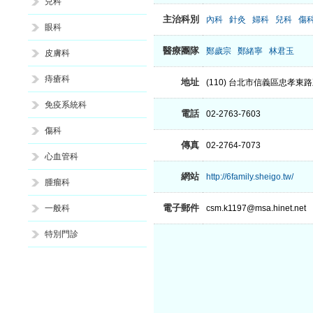
兒科
主治科別
內科
針灸
婦科
兒科
傷
眼科
醫療團隊
鄭歲宗
鄭緒寧
林君玉
皮膚科
痔瘡科
地址
(110) 台北市信義區忠孝東路
免疫系統科
電話
02-2763-7603
傷科
傳真
02-2764-7073
心血管科
網站
http://6family.sheigo.tw/
腫瘤科
電子郵件
一般科
csm.k1197@msa.hinet.net
特別門診